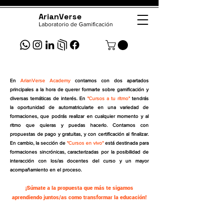
ArianVerse
Laboratorio de Gamificación
En
ArianVerse Academy
contamos con dos apartados
principales a la hora de querer formarte sobre gamificación y
diversas temáticas de interés.
En
"Cursos a tu ritmo"
tendrás
la oportunidad de automatricularte en una variedad de
formaciones, que podrás realizar en cualquier momento y al
ritmo que quieras y puedas hacerlo. Contamos con
propuestas de pago y gratuitas, y con certificación al finalizar.
E
n cambio, la sección de
"Cursos en vivo"
está destinada para
formaciones sincrónicas, caracterizadas por la posibilidad de
interacción con los/as docentes del curso y un mayor
acompañamiento en el proceso.
¡Súmate a la propuesta que más te sigamos
aprendiendo juntos/as como transformar la educación!