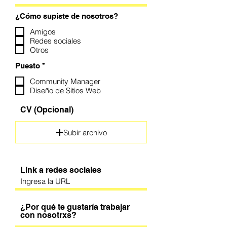
¿Cómo supiste de nosotros?
Amigos
Redes sociales
Otros
O
Puesto
*
b
l
Community Manager
i
Diseño de Sitios Web
g
a
CV (Opcional)
t
o
r
Subir archivo
i
o
Link a redes sociales
¿Por qué te gustaría trabajar
con nosotrxs?