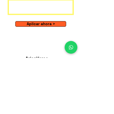
Aplicar ahora >
ArianVerse
Laboratorio de Gamificación
Newsletter
Suscríbete y recibe las últimas
noticias de nuestro sitio.