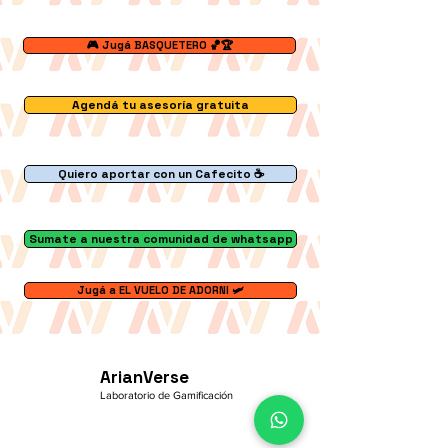
🎮 Jugá BASQUETERO 🏀🏆
Agendá tu asesoría gratuita
Quiero aportar con un Cafecito ☕
Sumate a nuestra comunidad de whatsapp
Jugá a EL VUELO DE ADORNI 🛩️
ArianVerse
Laboratorio de Gamificación